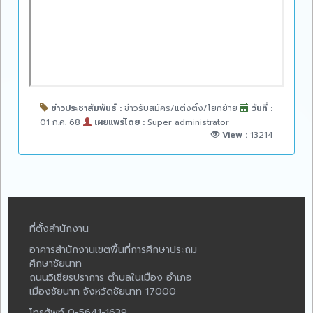
ข่าวประชาสัมพันธ์ :
ข่าวรับสมัคร/แต่งตั้ง/โยกย้าย
วันที่ :
01 ก.ค. 68
เผยแพร่โดย :
Super administrator
View :
13214
ที่ตั้งสำนักงาน
อาคารสำนักงานเขตพื้นที่การศึกษาประถม
ศึกษาชัยนาท
ถนนวิเชียรปราการ ตำบลในเมือง อำเภอ
เมืองชัยนาท จังหวัดชัยนาท 17000
โทรศัพท์ 0-5641-1639