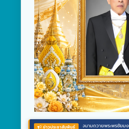
ร่วมลงนามถวายพระพรชัยมงคล
พระบาทสมเ
ข่าวประชาสัมพันธ์