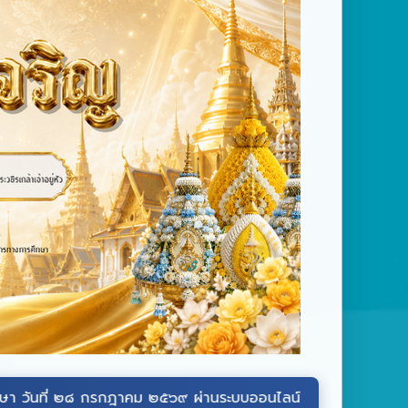
รกฎาคม ๒๕๖๙ ผ่านระบบออนไลน์ ที่เว็บไซต์หน่วยราชการในพระอง