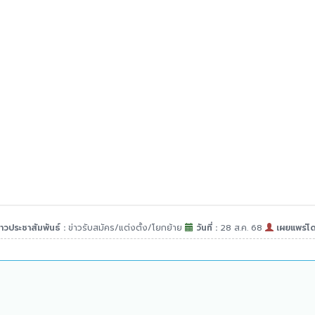
าวประชาสัมพันธ์ :
ข่าวรับสมัคร/แต่งตั้ง/โยกย้าย
วันที่ :
28 ส.ค. 68
เผยแพร่โ