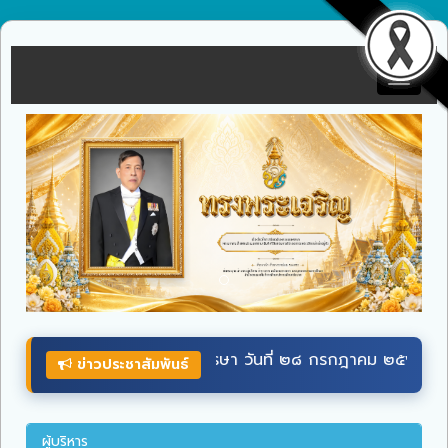
Toggle
navigat
ี่ ๒๘ กรกฎาคม ๒๕๖๙ ผ่านระบบออนไลน์ ที่เว็บไซต์หน่วยราชการใ
ข่าวประชาสัมพันธ์
ผู้บริหาร