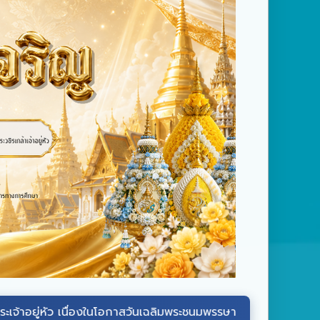
เนื่องในโอกาสวันเฉลิมพระชนมพรรษา วันที่ ๒๘ กรกฎาคม ๒๕๖๙ ผ่