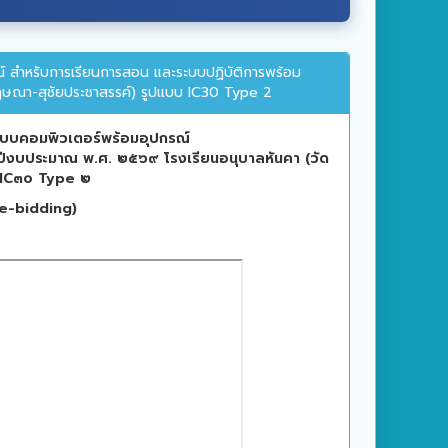
์ สำหรับการเรียนการสอน และระบบปฏิบัติการพร้อม
ฤษณา-สุชัยประชาสรรค์) รูปแบบ IC30 Type 2
ระบบคอมพิวเตอร์พร้อมอุปกรณ์
ปีงบประมาณ พ.ศ. ๒๕๖๙ โรงเรียนอนุบาลหันคา (วัด
IC๓๐ Type ๒
 (e-bidding)