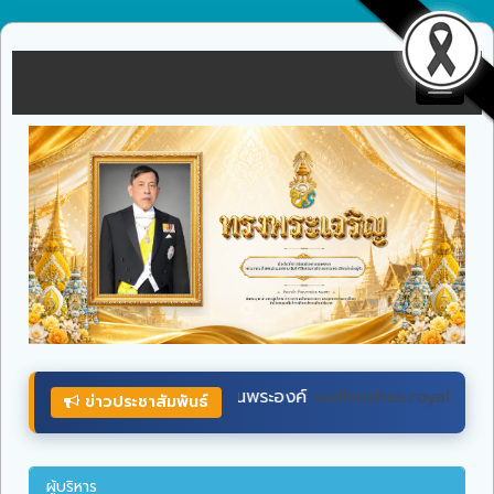
Toggle
navigat
lwishes.royaloffice
ระหว่างวันที่ ๒๖ – ๓๐ กรกฎาคม ๒๕๖๙
ข่าวประชาสัมพันธ์
ผู้บริหาร