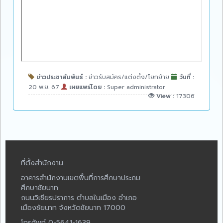
ข่าวประชาสัมพันธ์ :
ข่าวรับสมัคร/แต่งตั้ง/โยกย้าย
วันที่ :
20 พ.ย. 67
เผยแพร่โดย :
Super administrator
View :
17306
ที่ตั้งสำนักงาน
อาคารสำนักงานเขตพื้นที่การศึกษาประถม
ศึกษาชัยนาท
ถนนวิเชียรปราการ ตำบลในเมือง อำเภอ
เมืองชัยนาท จังหวัดชัยนาท 17000
โทรศัพท์ 0-5641-1639