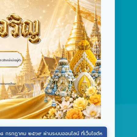
 ๒๕๖๙ ผ่านระบบออนไลน์ ที่เว็บไซต์หน่วยราชการในพระองค์
wellw