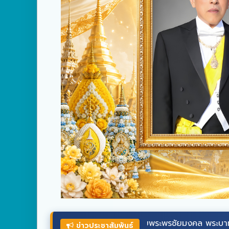
ร่วมลงนามถวายพระพรชัยมงคล
พระบาทสมเด็จ
พระเจ
ข่าวประชาสัมพันธ์