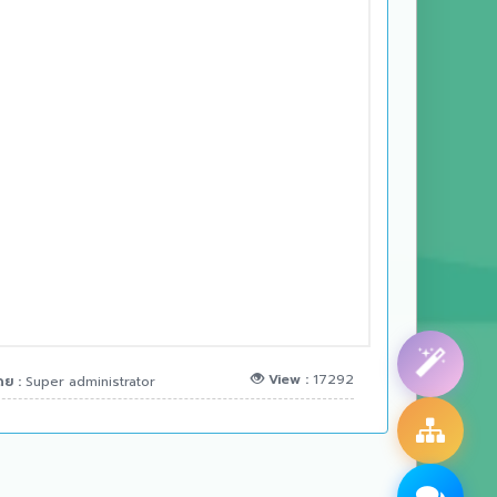
View :
17292
ดย :
Super administrator