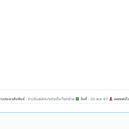
าวประชาสัมพันธ์ :
ข่าวรับสมัคร/แต่งตั้ง/โยกย้าย
วันที่ :
20 พ.ย. 67
เผยแพร่โ