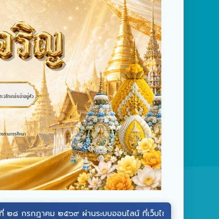
าคม ๒๕๖๙ ผ่านระบบออนไลน์ ที่เว็บไซต์หน่วยราชการในพระองค์
we