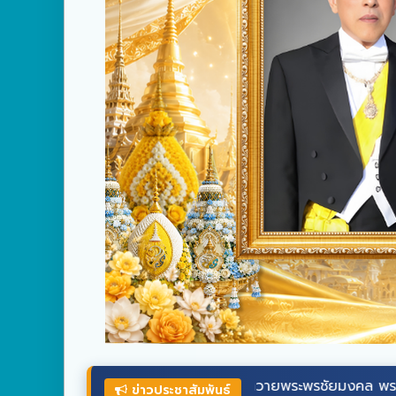
ร่วมลงนามถวายพระพรชัยมงคล
พระบาทสมเด็จ
พร
ข่าวประชาสัมพันธ์