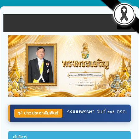
Toggle
navigat
รษา วันที่ ๒๘ กรกฎาคม ๒๕๖๙ ผ่านระบบออนไลน์ ที่เว็บไซต์หน่
ข่าวประชาสัมพันธ์
ผู้บริหาร