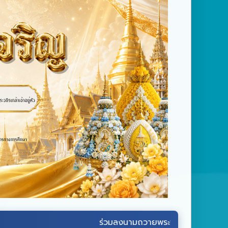
ร่วมลงนามถวายพระพรชัยมงคล
พระบาทสมเด็จ
พระ