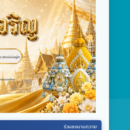
ร่วมลงนามถวายพระพรชัยมงคล
พระบาทสมเด็จ