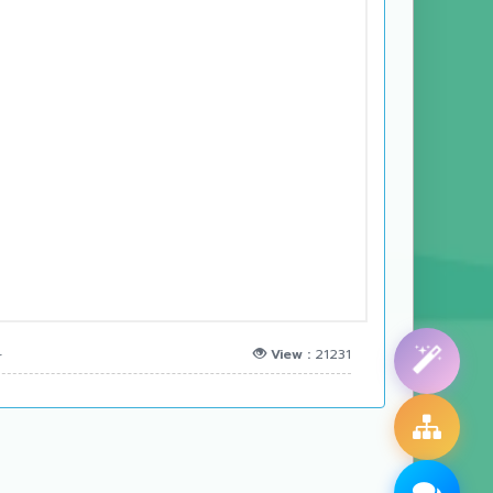
View :
21231
r