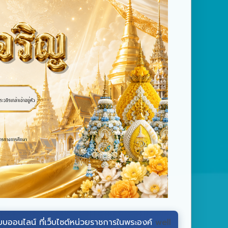
ว็บไซต์หน่วยราชการในพระองค์
wellwishes.royaloffice
ระหว่างวั