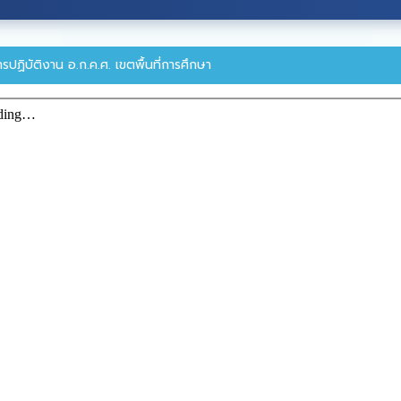
การปฏิบัติงาน อ.ก.ค.ศ. เขตพื้นที่การศึกษา