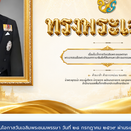
ิมพระชนมพรรษา วันที่ ๒๘ กรกฎาคม ๒๕๖๙ ผ่านระบบออนไลน์ ที่เ