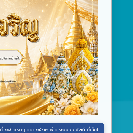
ฎาคม ๒๕๖๙ ผ่านระบบออนไลน์ ที่เว็บไซต์หน่วยราชการในพระองค์
w