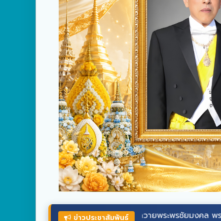
ร่วมลงนามถวายพระพรชัยมงคล
พระบาทสมเด็จ
ข่าวประชาสัมพันธ์