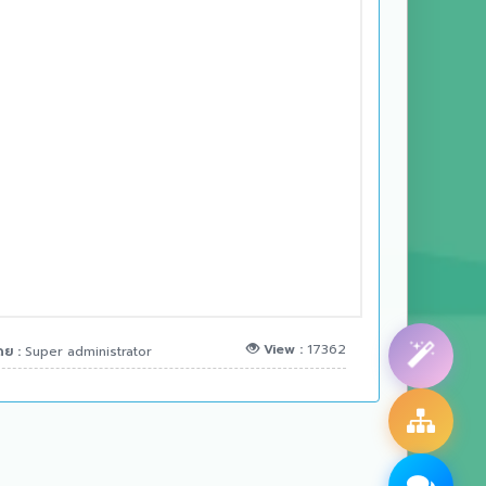
View :
17362
ดย :
Super administrator