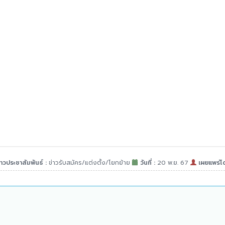
าวประชาสัมพันธ์ :
ข่าวรับสมัคร/แต่งตั้ง/โยกย้าย
วันที่ :
20 พ.ย. 67
เผยแพร่โ